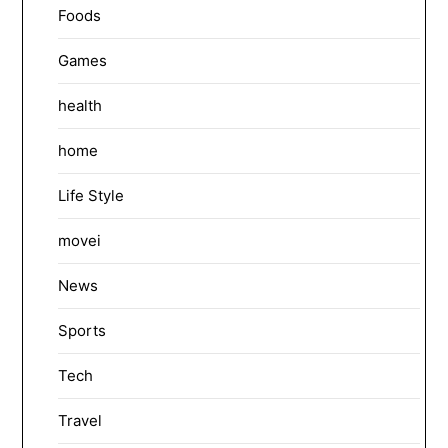
Foods
Games
health
home
Life Style
movei
News
Sports
Tech
Travel