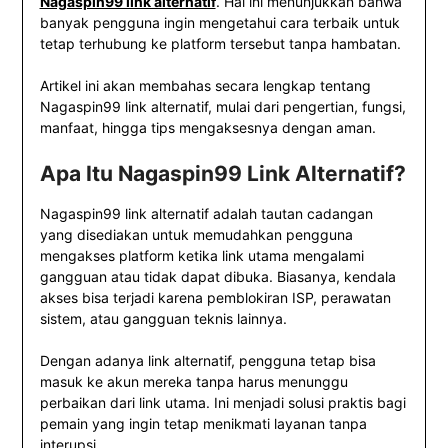
Nagaspin99 link alternatif
. Hal ini menunjukkan bahwa
banyak pengguna ingin mengetahui cara terbaik untuk
tetap terhubung ke platform tersebut tanpa hambatan.
Artikel ini akan membahas secara lengkap tentang
Nagaspin99 link alternatif, mulai dari pengertian, fungsi,
manfaat, hingga tips mengaksesnya dengan aman.
Apa Itu Nagaspin99 Link Alternatif?
Nagaspin99 link alternatif adalah tautan cadangan
yang disediakan untuk memudahkan pengguna
mengakses platform ketika link utama mengalami
gangguan atau tidak dapat dibuka. Biasanya, kendala
akses bisa terjadi karena pemblokiran ISP, perawatan
sistem, atau gangguan teknis lainnya.
Dengan adanya link alternatif, pengguna tetap bisa
masuk ke akun mereka tanpa harus menunggu
perbaikan dari link utama. Ini menjadi solusi praktis bagi
pemain yang ingin tetap menikmati layanan tanpa
interupsi.