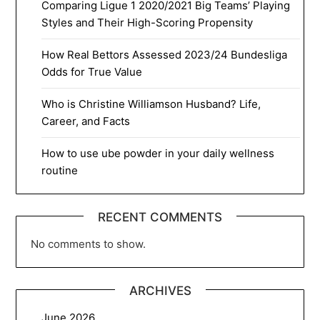
Comparing Ligue 1 2020/2021 Big Teams’ Playing
Styles and Their High-Scoring Propensity
How Real Bettors Assessed 2023/24 Bundesliga
Odds for True Value
Who is Christine Williamson Husband? Life,
Career, and Facts
How to use ube powder in your daily wellness
routine
RECENT COMMENTS
No comments to show.
ARCHIVES
June 2026