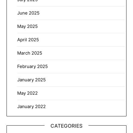
June 2025
May 2025
April 2025
March 2025
February 2025
January 2025
May 2022
January 2022
CATEGORIES