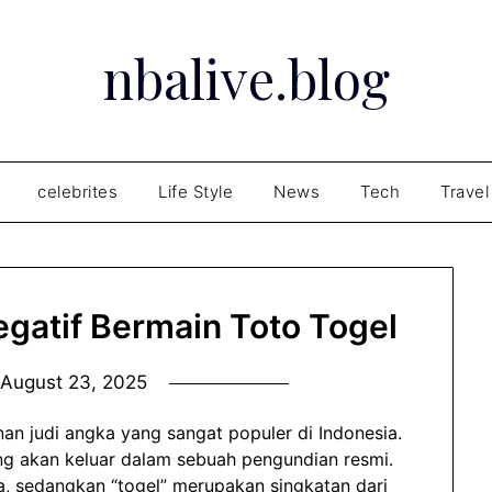
nbalive.blog
celebrites
Life Style
News
Tech
Travel
egatif Bermain Toto Togel
August 23, 2025
an judi angka yang sangat populer di Indonesia.
ang akan keluar dalam sebuah pengundian resmi.
gka, sedangkan “togel” merupakan singkatan dari