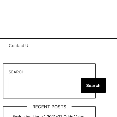
Contact Us
SEARCH
Search
RECENT POSTS
Evaluating Ligue 1 2021–22 Odds Value