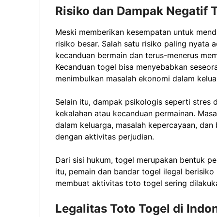
Risiko dan Dampak Negatif T
Meski memberikan kesempatan untuk mendapa
risiko besar. Salah satu risiko paling nyata 
kecanduan bermain dan terus-menerus mem
Kecanduan togel bisa menyebabkan seseoran
menimbulkan masalah ekonomi dalam kelua
Selain itu, dampak psikologis seperti stres
kekalahan atau kecanduan permainan. Masala
dalam keluarga, masalah kepercayaan, dan b
dengan aktivitas perjudian.
Dari sisi hukum, togel merupakan bentuk per
itu, pemain dan bandar togel ilegal berisiko
membuat aktivitas toto togel sering dilaku
Legalitas Toto Togel di Indo