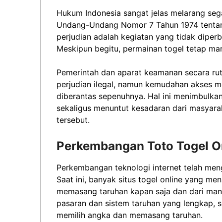
Hukum Indonesia sangat jelas melarang sega
Undang-Undang Nomor 7 Tahun 1974 tentan
perjudian adalah kegiatan yang tidak diper
Meskipun begitu, permainan togel tetap ma
Pemerintah dan aparat keamanan secara ru
perjudian ilegal, namun kemudahan akses mel
diberantas sepenuhnya. Hal ini menimbulka
sekaligus menuntut kesadaran dari masyaraka
tersebut.
Perkembangan Toto Togel O
Perkembangan teknologi internet telah meng
Saat ini, banyak situs togel online yang 
memasang taruhan kapan saja dan dari mana 
pasaran dan sistem taruhan yang lengkap, 
memilih angka dan memasang taruhan.