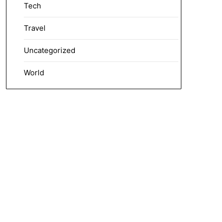
Tech
Travel
Uncategorized
World