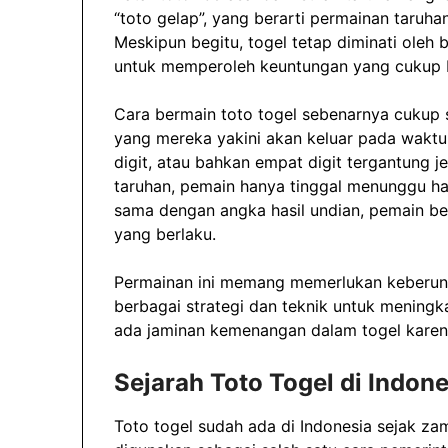
“toto gelap”, yang berarti permainan taruha
Meskipun begitu, togel tetap diminati oleh
untuk memperoleh keuntungan yang cukup 
Cara bermain toto togel sebenarnya cukup 
yang mereka yakini akan keluar pada waktu 
digit, atau bahkan empat digit tergantung j
taruhan, pemain hanya tinggal menunggu has
sama dengan angka hasil undian, pemain b
yang berlaku.
Permainan ini memang memerlukan keberun
berbagai strategi dan teknik untuk meningk
ada jaminan kemenangan dalam togel karena
Sejarah Toto Togel di Indone
Toto togel sudah ada di Indonesia sejak za