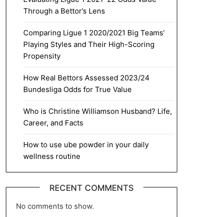
Through a Bettor’s Lens
Comparing Ligue 1 2020/2021 Big Teams’
Playing Styles and Their High-Scoring
Propensity
How Real Bettors Assessed 2023/24
Bundesliga Odds for True Value
Who is Christine Williamson Husband? Life,
Career, and Facts
How to use ube powder in your daily
wellness routine
RECENT COMMENTS
No comments to show.